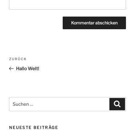
Beitragsnavigation
Vorheriger
ZURÜCK
Beitrag
Hallo Welt!
Suche
Suche
nach:
NEUESTE BEITRÄGE