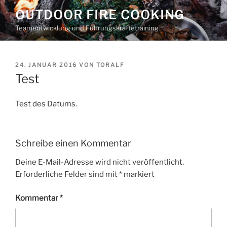
Zum
OUTDOOR FIRE COOKING
Inhalt
Teamentwicklung und Führungskräftetraining
springen
VERÖFFENTLICHT
24. JANUAR 2016
VON
TORALF
AM
Test
Test des Datums.
Schreibe einen Kommentar
Deine E-Mail-Adresse wird nicht veröffentlicht.
Erforderliche Felder sind mit
*
markiert
Kommentar
*